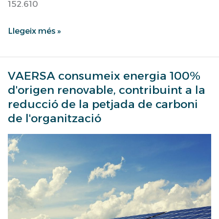
152.610
Llegeix més »
VAERSA consumeix energia 100%
VAERSA
d'origen renovable, contribuint a la
consumeix
reducció de la petjada de carboni
energia
de l'organització
100%
d'origen
renovable,
contribuint
a
la
reducció