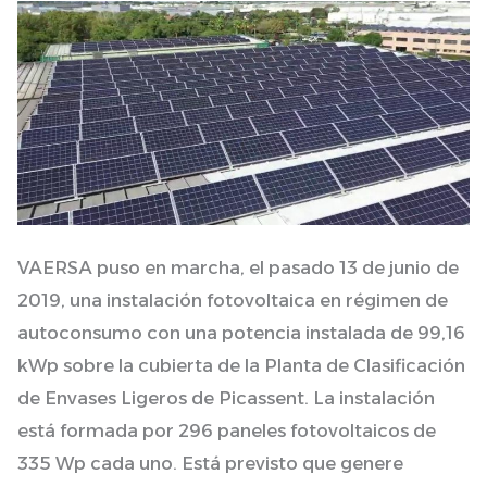
la
seua
petjada
de
carboni
VAERSA puso en marcha, el pasado 13 de junio de
2019, una instalación fotovoltaica en régimen de
autoconsumo con una potencia instalada de 99,16
kWp sobre la cubierta de la Planta de Clasificación
de Envases Ligeros de Picassent. La instalación
está formada por 296 paneles fotovoltaicos de
335 Wp cada uno. Está previsto que genere