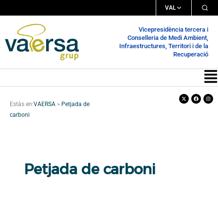
Vés
VAL
al
Vicepresidència tercera i
contingut
Conselleria de Medi Ambient,
Infraestructures, Territori i de la
Recuperació
Me
X-
Facebook
Inst
twitter
Estàs en:
VAERSA
>
Petjada de
carboni
Petjada de carboni