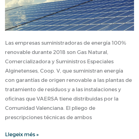
de
la
petjada
de
carboni
Las empresas suministradoras de energía 100%
de
renovable durante 2018 son Gas Natural,
l'organització
Comercializadora y Suministros Especiales
Alginetenses, Coop. V, que suministran energía
con garantías de origen renovable a las plantas de
tratamiento de residuos y a las instalaciones y
oficinas que VAERSA tiene distribuidas por la
Comunidad Valenciana. El pliego de
prescripciones técnicas de ambos
Llegeix més »