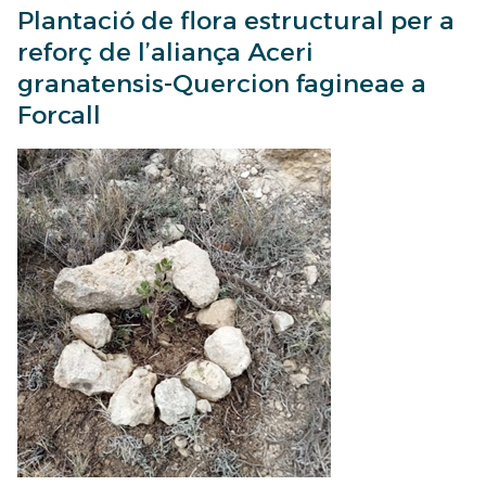
Plantació de flora estructural per a
Plantació
reforç de l’aliança Aceri
de
granatensis-Quercion fagineae a
flora
Forcall
estructural
per
a
reforç
de
l’aliança
Aceri
granatensis-
Quercion
fagineae
a
Forcall