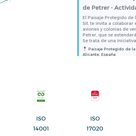
Ver más
de Petrer - Activida
El Paisaje Protegido de 
Conoce los bellos r
Sit, te invita a colaborar
aviones y colonias de ve
Itinerario vespertin
Petrer, que se extenderá 
Se trata de una iniciati
itinerario
Paisaje Protegido de la 
Conoce los bellos rincone
Alicante, España
sensorial
Ver más
Chulilla, Chulilla, Vale
21/08/2026 - 19:30
Ver más
RUTAS GUIADAS A
Actividad fija
Todos los sábados.
Conoce el proyect
Centro de Educación Am
águila pescadora -
ISO
ISO
(CEACV), Sagunto, Valenci
l Parque Natural del Marj
17020
14001
Ver más
actividad: "Reintroducci