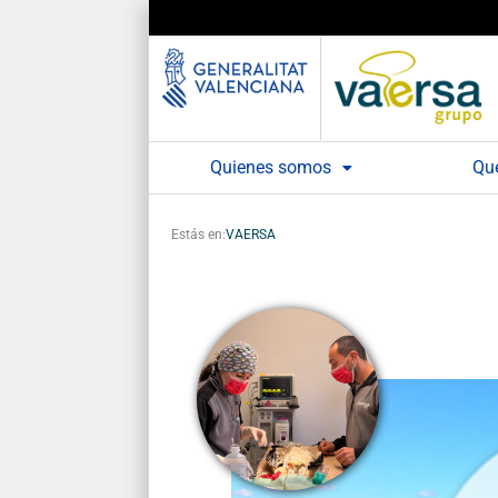
Ir
al
contenido
Quienes somos
Qu
Estás en:
VAERSA