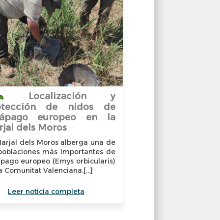
terpretativa
Valencia
a ruta azul - Ruta /
Localización y
otección de nidos de
lápago europeo en la
a azul
jal dels Moros
Valencia
arjal dels Moros alberga una de
 poblaciones más importantes de
pago europeo (Emys orbicularis)
a Comunitat Valenciana.[...]
Leer noticia completa
uta / itinerario
para conocer el patrimonio natural