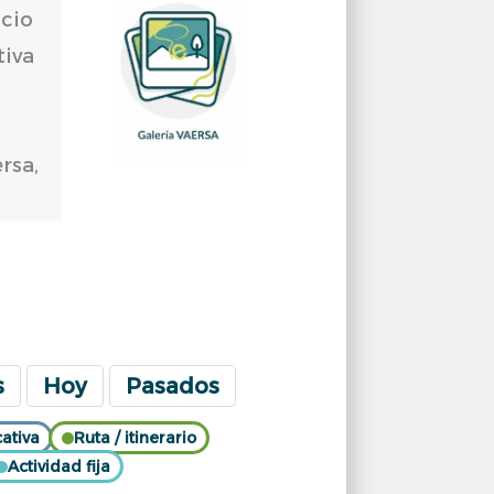
s
Hoy
Pasados
ativa
Ruta / itinerario
Actividad fija