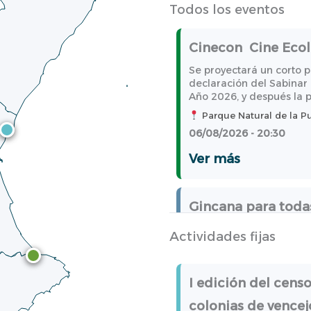
Todos los eventos
Cinecon Cine Ecoló
Se proyectará un corto 
declaración del Sabinar
Año 2026, y después la pe
Parque Natural de la Pu
06/08/2026 - 20:30
Ver más
Gincana para todas
Actividad educati
Actividades fijas
Gincana para todas las
Bugarra, Bugarra, Valen
I edición del cens
14/08/2026 - 08:30
colonias de vencej