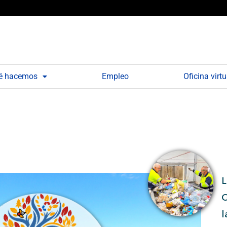
é hacemos
Empleo
Oficina virtu
L
G
l