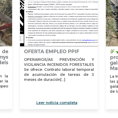
Aves de Ribera ruta in
Parc Natural del Túria, 
12/09/2026 - 09:00
Ver más
Inauguración de l
 de
OFERTA EMPLEO PPIF
mys
pr
itinerario
OPERARIOS/AS PREVENCIÓN Y
dels
ga
VIGILANCIA INCENIDOS FORESTALES
Inauguración de la rut
Mar
Se ofrece: Contrato laboral temporal
Parc Natural del Túria, 
de acumulación de tareas de 3
n la
La M
meses de duración[...]
29/09/2026 - 09:00
ar la
las
opeo
galá
Ver más
de l
Leer noticia completa
La ruta del agua - R
Os proponemos una ruta 