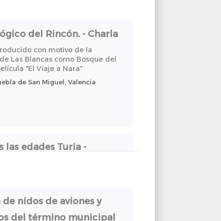
gico del Rincón. - Charla
producido con motivo de la
 de Las Blancas como Bosque del
lícula "El Viaje a Nara"
ebla de San Miguel, Valencia
 las edades Turia -
va
 edades
cia, 46165, España
o de nidos de aviones y
os del término municipal