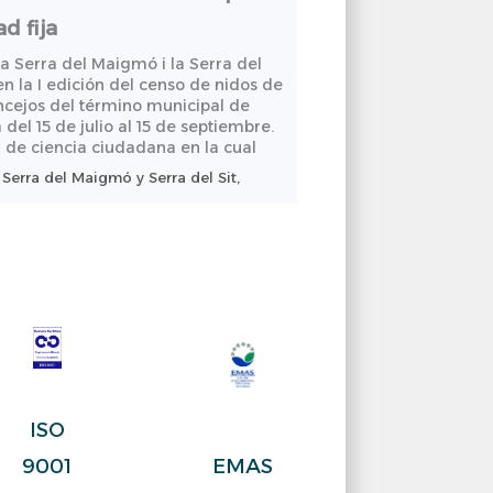
d fija
la Serra del Maigmó i la Serra del
incones del río Turia.
 en la I edición del censo de nidos de
ncejos del término municipal de
o sensorial - Ruta /
del 15 de julio al 15 de septiembre.
va de ciencia ciudadana en la cual
Serra del Maigmó y Serra del Sit,
s del río Turia. Itinerario vespertino
ncia, 46167, España
 LA MARJAL DELS MOROS -
o de reintroducción del
biental de la Comunitat Valenciana
 Conferencia
ISO
a, 46520, España
al de Pego-Oliva os invita a la
EMAS
9001
ón del águila pescadora". Para darle