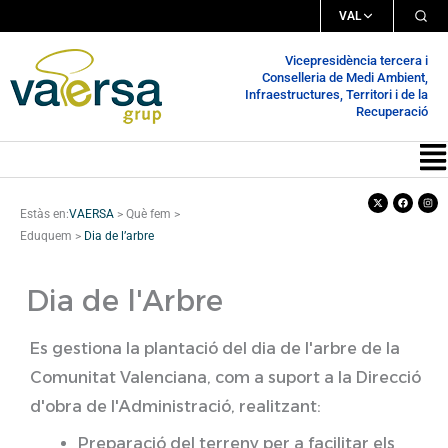
Vés
VAL
al
Vicepresidència tercera i
contingut
Conselleria de Medi Ambient,
Infraestructures, Territori i de la
Recuperació
Me
X-
Facebook
Inst
twitter
Estàs en:
VAERSA
>
Què fem
>
Eduquem
>
Dia de l’arbre
Dia de l'Arbre
Es gestiona la plantació del dia de l'arbre de la
Comunitat Valenciana, com a suport a la Direcció
d'obra de l'Administració, realitzant:
Preparació del terreny per a facilitar els