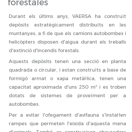
forestales
Durant els últims anys, VAERSA ha construït
depòsits estratègicament distribuïts en les
muntanyes, a fi de que els camions autobombes i
helicòpters disposen d'aigua durant els treballs
d'extinció d'incendis forestals.
Aquests depòsits tenen una secció en planta
quadrada o circular, i estan construïts a base de
formigó armat o xapa metàl·lica, tenen una
capacitat aproximada d'uns 250 m³ i es troben
dotats de sistemes de proveïment per a
autobombes.
Per a evitar l'ofegament d'avifauna s'instal·len
rampes que permeten l'eixida d'aquesta mena