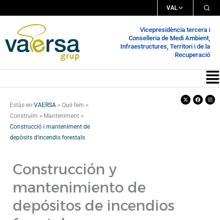
Vés
VAL
al
Vicepresidència tercera i
contingut
Conselleria de Medi Ambient,
Infraestructures, Territori i de la
Recuperació
Me
X-
Facebook
Inst
twitter
Estàs en:
VAERSA
>
Què fem
>
Construïm
>
Manteniment
>
Construcció i manteniment de
depòsits d'incendis forestals
Construcción y
mantenimiento de
depósitos de incendios