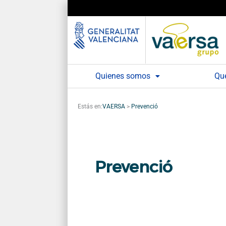
Ir
al
contenido
Quienes somos
Qu
Estás en:
VAERSA
>
Prevenció
Prevenció