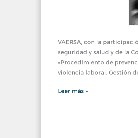
para
prevenir
los
riesgos
VAERSA, con la participació
que
seguridad y salud y de la 
afectan
«Procedimiento de prevenció
a
violencia laboral. Gestión d
la
salud
Leer más »
mental