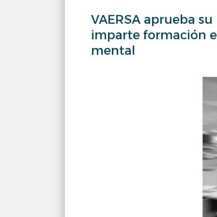
VAERSA aprueba su p
VAERSA
imparte formación es
aprueba
mental
su
procedimiento
de
prevención
de
acoso
laboral
e
imparte
formación
específica