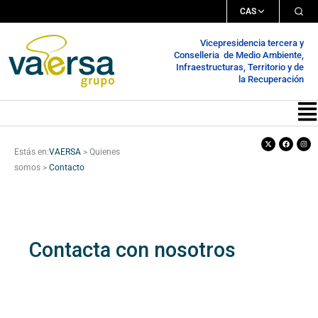
Ir
CAS
al
Vicepresidencia tercera y
contenido
Conselleria de Medio Ambiente,
Infraestructuras, Territorio y de
la Recuperación
Me
X-
Facebook
Inst
twitter
Estás en:
VAERSA
>
Quienes
somos
>
Contacto