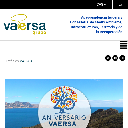
Ir
CAS
al
Vicepresidencia tercera y
contenido
Conselleria de Medio Ambiente,
Infraestructuras, Territorio y de
la Recuperación
Me
X-
Facebook
Inst
twitter
Estás en:
VAERSA