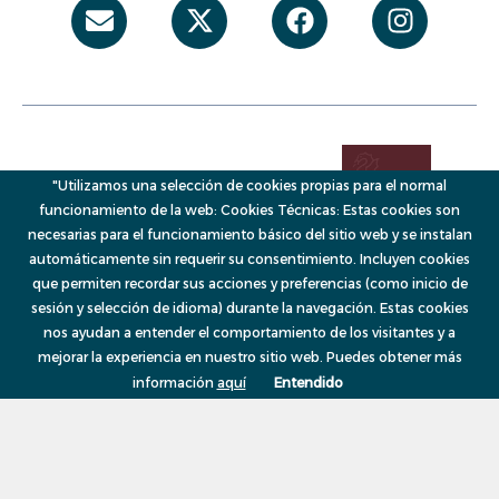
Envelope
X-
Facebook
Instag
twitter
"Utilizamos una selección de cookies propias para el normal
funcionamiento de la web: Cookies Técnicas: Estas cookies son
necesarias para el funcionamiento básico del sitio web y se instalan
automáticamente sin requerir su consentimiento. Incluyen cookies
que permiten recordar sus acciones y preferencias (como inicio de
sesión y selección de idioma) durante la navegación. Estas cookies
© 2026, VAERSA, Generalitat Valenciana
Menú
nos ayudan a entender el comportamiento de los visitantes y a
mejorar la experiencia en nuestro sitio web. Puedes obtener más
información
aquí
Entendido