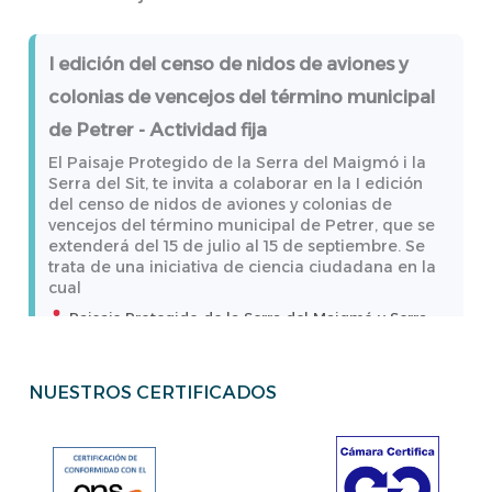
Conoce los bellos rincones del río Turia. Itinerario
vespertino sensorial
I edición del censo de nidos de aviones y
Chulilla, Chulilla, Valencia, 46167, España
colonias de vencejos del término municipal
21/08/2026 - 19:30
de Petrer - Actividad fija
Ver más
El Paisaje Protegido de la Serra del Maigmó i la
Serra del Sit, te invita a colaborar en la I edición
del censo de nidos de aviones y colonias de
Conoce el proyecto de reintroducción del
vencejos del término municipal de Petrer, que se
extenderá del 15 de julio al 15 de septiembre. Se
águila pescadora - Conferencia
trata de una iniciativa de ciencia ciudadana en la
l Parque Natural del Marjal de Pego-Oliva os invita
cual
a la actividad: "Reintroducción del águila
Paisaje Protegido de la Serra del Maigmó y Serra
pescadora". Para darle la bienvenida a las 12
del Sit, Alicante, España
águilas que han llegado a la Marjal esta
temporada hemos preparado una jornada
Ver más
dedicada a conocer el proyecto de reintroducción
NUESTROS CERTIFICADOS
del águila pescadora (Pandion
Parc Natural de la Marjal de Pego-Oliva, Alicante-
RUTAS GUIADAS A LA MARJAL DELS
Valencia
MOROS - Actividad fija
22/08/2026