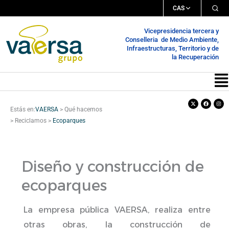
Ir
CAS
al
Vicepresidencia tercera y
contenido
Conselleria de Medio Ambiente,
Infraestructuras, Territorio y de
la Recuperación
Me
X-
Facebook
Inst
twitter
Estás en:
VAERSA
>
Qué hacemos
>
Reciclamos
>
Ecoparques
Diseño y construcción de
ecoparques
La empresa pública VAERSA, realiza entre
otras obras, la construcción de