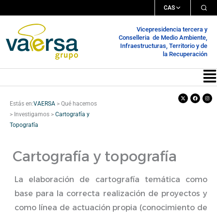
Ir
CAS
al
Vicepresidencia tercera y
contenido
Conselleria de Medio Ambiente,
Infraestructuras, Territorio y de
la Recuperación
Me
X-
Facebook
Inst
twitter
Estás en:
VAERSA
>
Qué hacemos
>
Investigamos
>
Cartografía y
Topografía
Cartografía y topografía
La elaboración de cartografía temática como
base para la correcta realización de proyectos y
como línea de actuación propia (conocimiento de