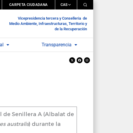
CARPETA CIUDADANA
CAS
Vicepresidencia tercera y Conselleria de
Medio Ambiente, Infraestructuras, Territorio y
de la Recuperación
al
Transparencia
X-
Facebook
Instagram
twitter
 de Senillera A (Albalat de
s australis
) durante la