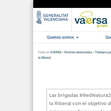
Ir
al
contenido
Quienes somos
Qu
Estás en:
VAERSA
>
Noticias destacadas
>
Trabajos par
la Ribera)
Las brigadas #RedNatura200
la Ribera) con el objetivo 