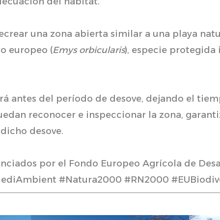
decuación del hábitat.
ecrear una zona abierta similar a una playa nat
go europeo (
Emys orbicularis
), especie protegida
rará antes del período de desove, dejando el tie
edan reconocer e inspeccionar la zona, garanti
dicho desove.
nanciados por el Fondo Europeo Agrícola de Des
iAmbient #Natura2000 #RN2000 #EUBiodive