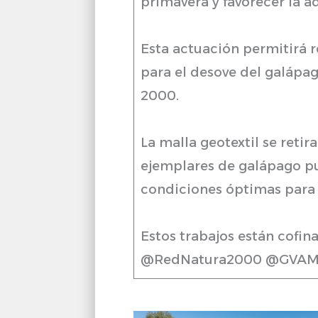
primavera y favorecer la a
Esta actuación permitirá r
para el desove del galápa
2000.
La malla geotextil se reti
ejemplares de galápago pu
condiciones óptimas para 
Estos trabajos están cofi
@RedNatura2000 @GVAMed