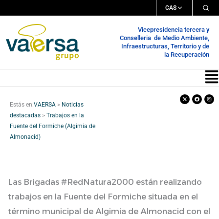
Ir
CAS
al
Vicepresidencia tercera y
contenido
Conselleria de Medio Ambiente,
Infraestructuras, Territorio y de
la Recuperación
Me
X-
Facebook
Inst
twitter
Estás en:
VAERSA
>
Noticias
destacadas
>
Trabajos en la
Fuente del Formiche (Algimia de
Almonacid)
Las Brigadas #RedNatura2000 están realizando
trabajos en la Fuente del Formiche situada en el
término municipal de Algimia de Almonacid con el