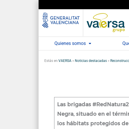
Ir
al
contenido
Quienes somos
Qu
Estás en:
VAERSA
>
Noticias destacadas
>
Reconstrucc
Las brigadas #RedNatura20
Negra, situado en el térmi
los hábitats protegidos de