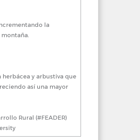
 incrementando la
e montaña.
n herbácea y arbustiva que
oreciendo así una mayor
arrollo Rural (#FEADER)
rsity