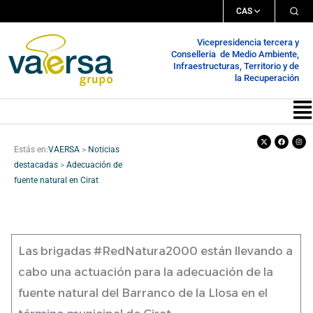
Ir
CAS
al
Vicepresidencia tercera y
contenido
Conselleria de Medio Ambiente,
Infraestructuras, Territorio y de
la Recuperación
Me
X-
Facebook
Inst
twitter
Estás en:
VAERSA
>
Noticias
destacadas
>
Adecuación de
fuente natural en Cirat
Las brigadas #RedNatura2000 están llevando a
cabo una actuación para la adecuación de la
fuente natural del Barranco de la Llosa en el