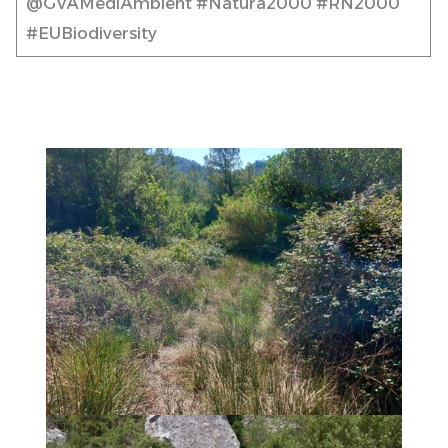
@GVAMediAmbient #Natura2000 #RN2000
#EUBiodiversity