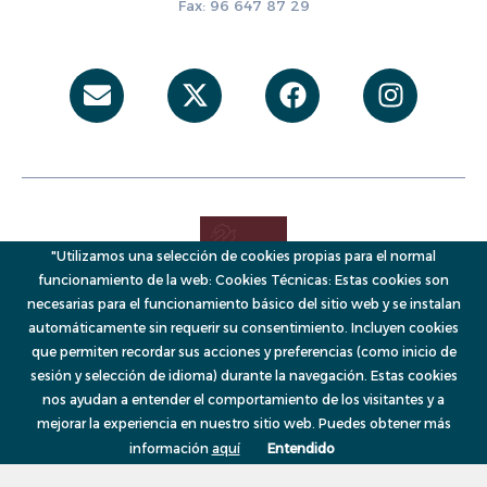
Fax: 96 647 87 29
Envelope
X-
Facebook
Instag
twitter
"Utilizamos una selección de cookies propias para el normal
funcionamiento de la web: Cookies Técnicas: Estas cookies son
necesarias para el funcionamiento básico del sitio web y se instalan
automáticamente sin requerir su consentimiento. Incluyen cookies
que permiten recordar sus acciones y preferencias (como inicio de
sesión y selección de idioma) durante la navegación. Estas cookies
© 2026, VAERSA, Generalitat Valenciana
Menú
nos ayudan a entender el comportamiento de los visitantes y a
mejorar la experiencia en nuestro sitio web. Puedes obtener más
información
aquí
Entendido