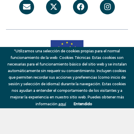
Envelope
X-
Facebook
Instag
twitter
"Utilizamos una selección de cookies propias para el normal
funcionamiento de la web: Cookies Técnicas: Estas cookies son
necesarias para el funcionamiento básico del sitio web y se instalan
automáticamente sin requerir su consentimiento. Incluyen cookies
que permiten recordar sus acciones y preferencias (como inicio de
sesión y selección de idioma) durante la navegación. Estas cookies
© 2026, VAERSA, Generalitat Valenciana
Menú
nos ayudan a entender el comportamiento de los visitantes y a
mejorar la experiencia en nuestro sitio web. Puedes obtener más
información
aquí
Entendido