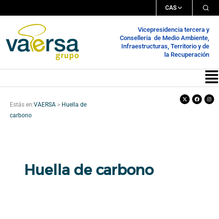
Ir
CAS
al
Vicepresidencia tercera y
contenido
Conselleria de Medio Ambiente,
Infraestructuras, Territorio y de
la Recuperación
Me
X-
Facebook
Inst
twitter
Estás en:
VAERSA
>
Huella de
carbono
Huella de carbono