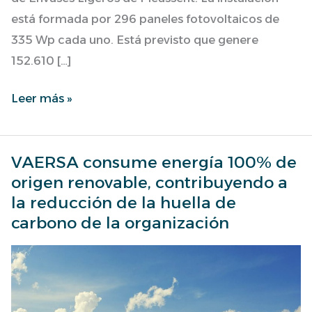
está formada por 296 paneles fotovoltaicos de
335 Wp cada uno. Está previsto que genere
152.610 […]
Leer más »
VAERSA consume energía 100% de
VAERSA
origen renovable, contribuyendo a
consume
la reducción de la huella de
energía
carbono de la organización
100%
de
origen
renovable,
contribuyendo