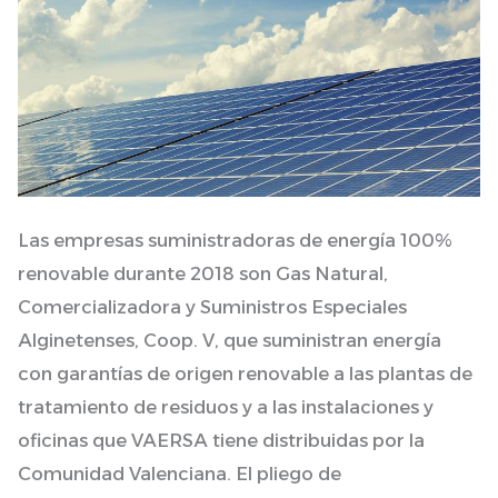
a
la
reducción
de
la
huella
de
Las empresas suministradoras de energía 100%
carbono
renovable durante 2018 son Gas Natural,
de
Comercializadora y Suministros Especiales
la
Alginetenses, Coop. V, que suministran energía
organización
con garantías de origen renovable a las plantas de
tratamiento de residuos y a las instalaciones y
oficinas que VAERSA tiene distribuidas por la
Comunidad Valenciana. El pliego de