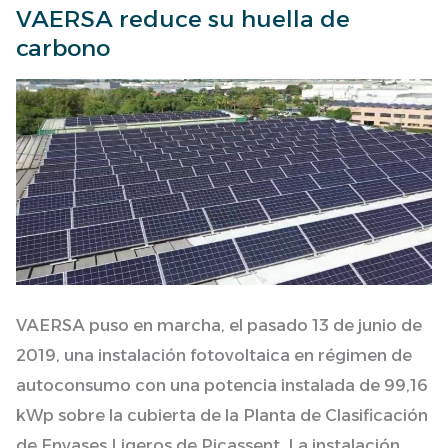
VAERSA reduce su huella de
VAERSA
carbono
reduce
su
huella
de
carbono
VAERSA puso en marcha, el pasado 13 de junio de
2019, una instalación fotovoltaica en régimen de
autoconsumo con una potencia instalada de 99,16
kWp sobre la cubierta de la Planta de Clasificación
de Envases Ligeros de Picassent. La instalación