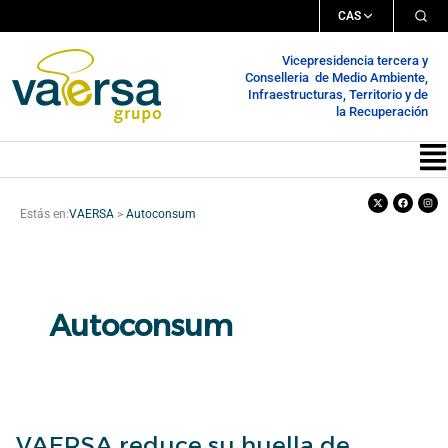
Ir
CAS
al
Vicepresidencia tercera y
contenido
Conselleria de Medio Ambiente,
Infraestructuras, Territorio y de
la Recuperación
Me
X-
Facebook
Inst
twitter
Estás en:
VAERSA
>
Autoconsum
Autoconsum
VAERSA reduce su huella de
VAERSA