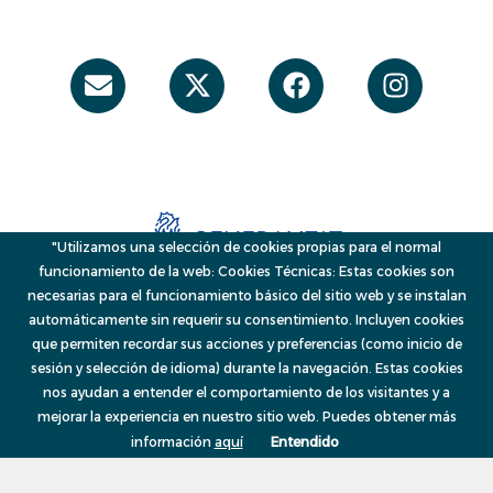
Envelope
X-
Facebook
Instag
twitter
"Utilizamos una selección de cookies propias para el normal
funcionamiento de la web: Cookies Técnicas: Estas cookies son
necesarias para el funcionamiento básico del sitio web y se instalan
automáticamente sin requerir su consentimiento. Incluyen cookies
que permiten recordar sus acciones y preferencias (como inicio de
sesión y selección de idioma) durante la navegación. Estas cookies
© 2026, VAERSA, Generalitat Valenciana
Menú
nos ayudan a entender el comportamiento de los visitantes y a
mejorar la experiencia en nuestro sitio web. Puedes obtener más
información
aquí
Entendido