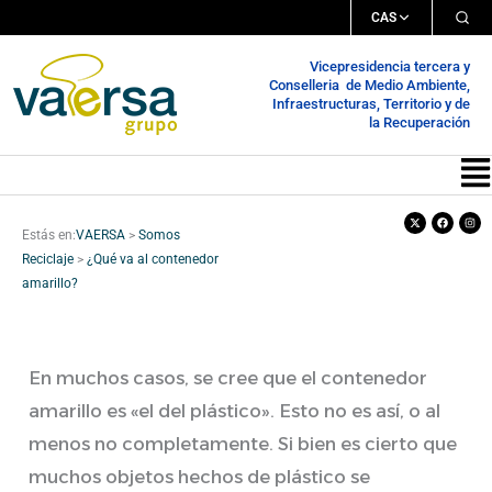
Ir
CAS
al
Vicepresidencia tercera y
contenido
Conselleria de Medio Ambiente,
Infraestructuras, Territorio y de
la Recuperación
Me
X-
Facebook
Inst
twitter
Estás en:
VAERSA
>
Somos
Reciclaje
>
¿Qué va al contenedor
amarillo?
En muchos casos, se cree que el contenedor
amarillo es «el del plástico». Esto no es así, o al
menos no completamente. Si bien es cierto que
muchos objetos hechos de plástico se