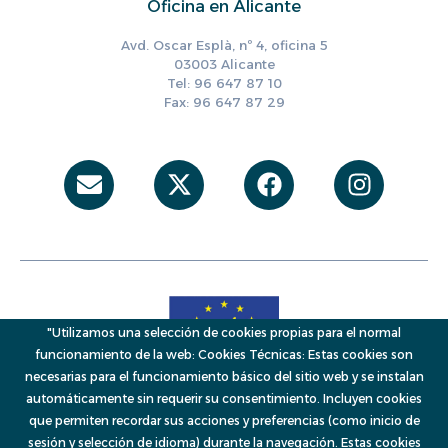
Oficina en Alicante
Avd. Oscar Esplà, nº 4, oficina 5
03003 Alicante
Tel: 96 647 87 10
Fax: 96 647 87 29
Envelope
X-
Facebook
Instag
twitter
"Utilizamos una selección de cookies propias para el normal
funcionamiento de la web: Cookies Técnicas: Estas cookies son
necesarias para el funcionamiento básico del sitio web y se instalan
automáticamente sin requerir su consentimiento. Incluyen cookies
que permiten recordar sus acciones y preferencias (como inicio de
sesión y selección de idioma) durante la navegación. Estas cookies
© 2026, VAERSA, Generalitat Valenciana