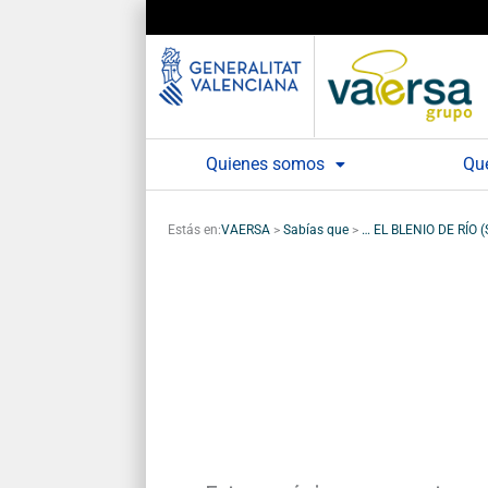
Ir
al
contenido
Quienes somos
Qu
Estás en:
VAERSA
>
Sabías que
>
… EL BLENIO DE RÍO (